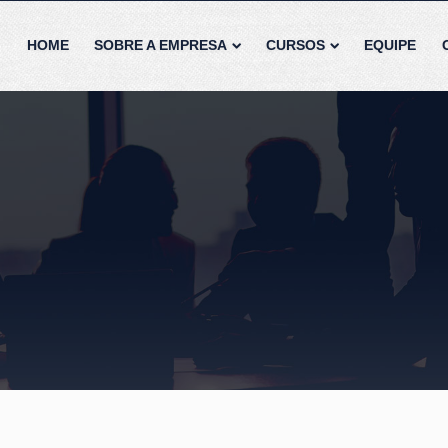
(11)9.8445.987
HOME
SOBRE A EMPRESA
CURSOS
EQUIPE