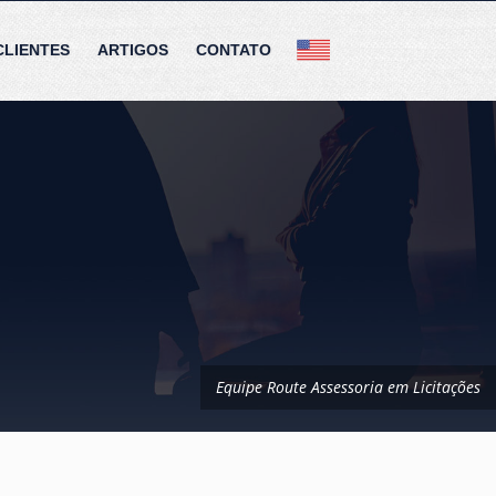
8
|
ricardo@routeassessoria.com.br
| CNPJ: 21.701.328/0001-05
CLIENTES
ARTIGOS
CONTATO
Equipe Route Assessoria em Licitações